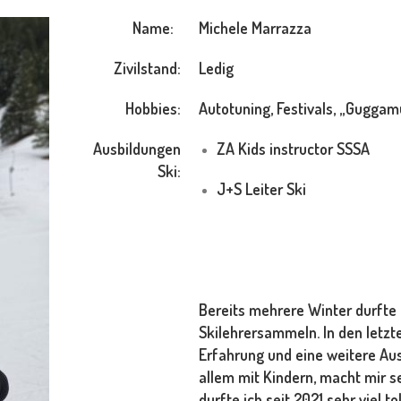
Name:
Michele Marrazza
Zivilstand:
Ledig
Hobbies:
Autotuning, Festivals, „Guggam
Ausbildungen
ZA Kids instructor SSSA
Ski:
J+S Leiter Ski
Bereits mehrere Winter durfte 
Skilehrersammeln. In den letzt
Erfahrung und eine weitere Aus
allem mit Kindern, macht mir 
durfte ich seit 2021 sehr viel