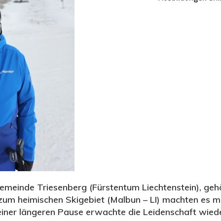
meinde Triesenberg (Fürstentum Liechtenstein), gehö
zum heimischen Skigebiet (Malbun – LI) machten es mö
ner längeren Pause erwachte die Leidenschaft wiede